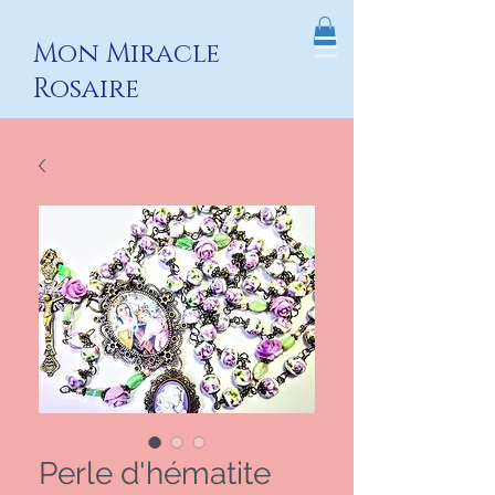
Mon Miracle
R
o
saire
Perle d'hématite